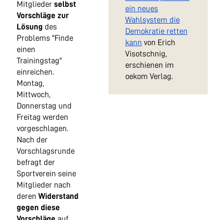
Mitglieder
selbst
ein neues
Vorschläge zur
Wahlsystem die
Lösung
des
Demokratie retten
Problems "Finde
kann
von Erich
einen
Visotschnig,
Trainingstag"
erschienen im
einreichen.
oekom Verlag.
Montag,
Mittwoch,
Donnerstag und
Freitag werden
vorgeschlagen.
Nach der
Vorschlagsrunde
befragt der
Sportverein seine
Mitglieder nach
deren
Widerstand
gegen diese
Vorschläge
auf